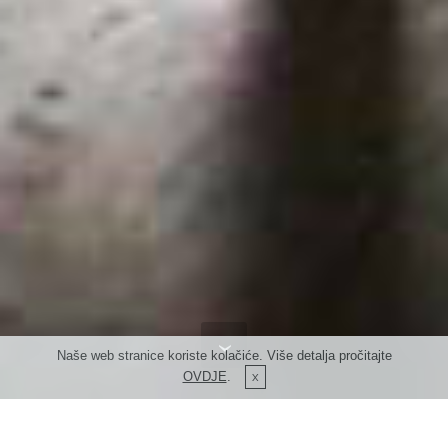
Naše web stranice koriste kolačiće. Više detalja pročitajte
OVDJE
.
Poslovni prostori